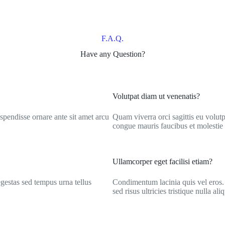
F.A.Q.
Have any Question?
Volutpat diam ut venenatis?
uspendisse ornare ante sit amet arcu
Quam viverra orci sagittis eu volutp
congue mauris faucibus et molestie a
Ullamcorper eget facilisi etiam?
egestas sed tempus urna tellus
Condimentum lacinia quis vel eros.
sed risus ultricies tristique nulla aliq