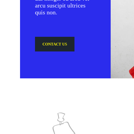
arcu suscipit ultrices
quis non.
CONTACT US