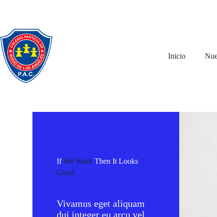
Inicio
Nue
If
We Work
Then It Looks
Good
Vivamus eget aliquam
dui integer eu arcu vel