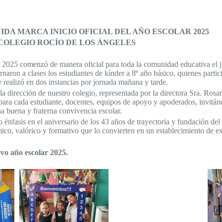
IDA MARCA INICIO OFICIAL DEL AÑO ESCOLAR 2025
COLEGIO ROCÍO DE LOS ÁNGELES
ar 2025 comenzó de manera oficial para toda la comunidad educativa el j
naron a clases los estudiantes de kínder a 8º año básico, quienes partici
e realizó en dos instancias por jornada mañana y tarde.
a dirección de nuestro colegio, representada por la directora Sra. Rosa
para cada estudiante, docentes, equipos de apoyo y apoderados, invitánd
na buena y fraterna convivencia escolar.
 énfasis en el aniversario de los 43 años de trayectoria y fundación del
émico, valórico y formativo que lo convierten en un establecimiento de e
vo año escolar 2025.