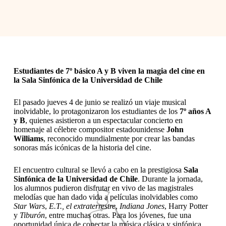
Estudiantes de 7º básico A y B viven la magia del cine en
la Sala Sinfónica de la Universidad de Chile
El pasado jueves 4 de junio se realizó un viaje musical
inolvidable, lo protagonizaron los estudiantes de los
7º años A
y B
, quienes asistieron a un espectacular concierto en
homenaje al célebre compositor estadounidense
John
Williams
, reconocido mundialmente por crear las bandas
sonoras más icónicas de la historia del cine.
El encuentro cultural se llevó a cabo en la prestigiosa
Sala
Sinfónica de la Universidad de Chile
. Durante la jornada,
los alumnos pudieron disfrutar en vivo de las magistrales
melodías que han dado vida a películas inolvidables como
Star Wars
,
E.T., el extraterrestre
,
Indiana Jones
, Harry Potter
y
Tiburón
, entre muchas otras. Para los jóvenes, fue una
oportunidad única de conectar la música clásica y sinfónica